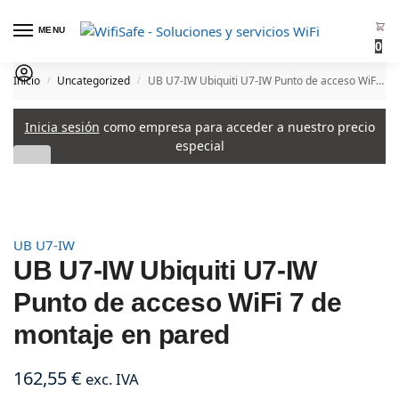
MENU
0
Inicio
Uncategorized
UB U7-IW Ubiquiti U7-IW Punto de acceso WiFi 7 de montaje en pared
/
/
Inicia sesión
como empresa para acceder a nuestro precio
especial
UB U7-IW
UB U7-IW Ubiquiti U7-IW
Punto de acceso WiFi 7 de
montaje en pared
162,55
€
exc. IVA