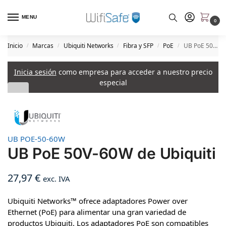
MENU
0
Inicio
Marcas
Ubiquiti Networks
Fibra y SFP
PoE
UB PoE 50V-60W de Ubiquiti
/
/
/
/
/
Inicia sesión
como empresa para acceder a nuestro precio
especial
UB POE-50-60W
UB PoE 50V-60W de Ubiquiti
27,97
€
exc. IVA
Ubiquiti Networks™ ofrece adaptadores Power over
Ethernet (PoE) para alimentar una gran variedad de
productos Ubiquiti. Los adaptadores PoE son compatibles