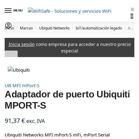
MENU
0
Inicio
Marcas
Ubiquiti Networks
IoT/automatización legado
Adaptador de puerto Ubiquiti MPORT-S
/
/
/
/
Inicia sesión
como empresa para acceder a nuestro precio
especial
UB MFI mPort-S
Adaptador de puerto Ubiquiti
MPORT-S
91,37
€
exc. IVA
Ubiquiti Networks MFI mPort-S mFi, mPort Serial