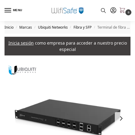
MENU
0
Inicio
Marcas
Ubiquiti Networks
Fibra y SFP
Terminal de fibra optica de Ubiquiti, Hasta 8 PON’s y 1024 ONU’s
/
/
/
/
Inicia sesión
como empresa para acceder a nuestro precio
especial