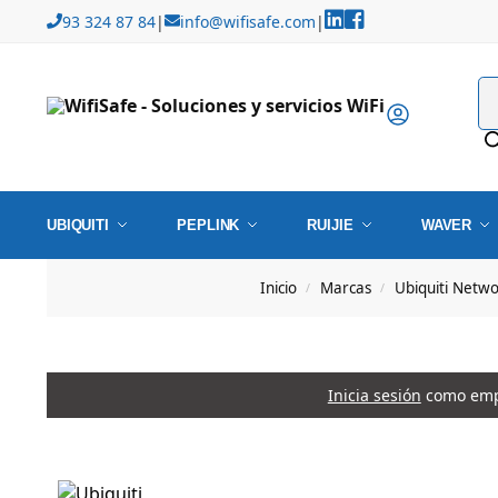
93 324 87 84
|
info@wifisafe.com
|
UBIQUITI
PEPLINK
RUIJIE
WAVER
Inicio
Marcas
Ubiquiti Netw
/
/
Inicia sesión
como empr