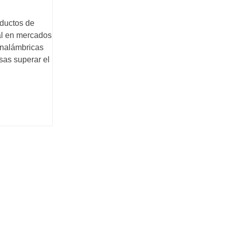
oductos de
al en mercados
inalámbricas
sas superar el