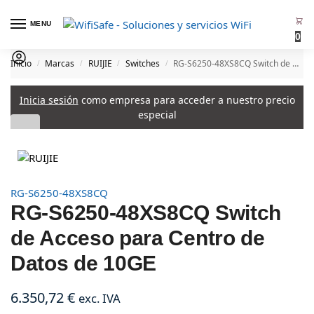
MENU
0
Inicio
Marcas
RUIJIE
Switches
RG-S6250-48XS8CQ Switch de Acceso para Centro de Datos de 10GE
/
/
/
/
Inicia sesión
como empresa para acceder a nuestro precio
especial
RG-S6250-48XS8CQ
RG-S6250-48XS8CQ Switch
de Acceso para Centro de
Datos de 10GE
6.350,72
€
exc. IVA