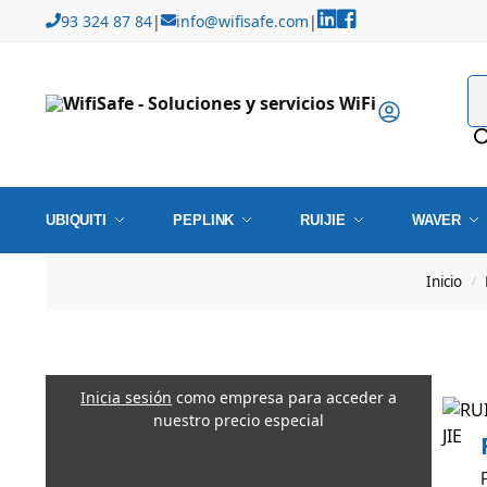
93 324 87 84
|
info@wifisafe.com
|
UBIQUITI
PEPLINK
RUIJIE
WAVER
Inicio
/
Inicia sesión
como empresa para acceder a
nuestro precio especial