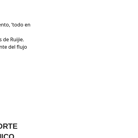
nto, ‘todo en
 de Ruijie.
te del flujo
ORTE
NICO