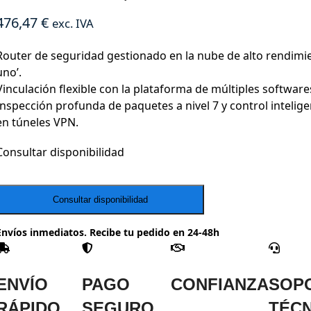
476,47
€
exc. IVA
Router de seguridad gestionado en la nube de alto rendimie
uno’.
Vinculación flexible con la plataforma de múltiples softwares
Inspección profunda de paquetes a nivel 7 y control inteligen
en túneles VPN.
Consultar disponibilidad
Envíos inmediatos. Recibe tu pedido en 24-48h
ENVÍO
PAGO
CONFIANZA
SOP
RÁPIDO
SEGURO
TÉC