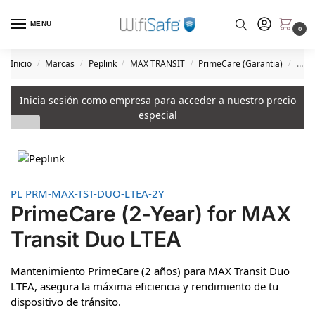
MENU
0
Inicio
Marcas
Peplink
MAX TRANSIT
PrimeCare (Garantia)
Prim
/
/
/
/
/
Inicia sesión
como empresa para acceder a nuestro precio
especial
PL PRM-MAX-TST-DUO-LTEA-2Y
PrimeCare (2-Year) for MAX
Transit Duo LTEA
Mantenimiento PrimeCare (2 años) para MAX Transit Duo
LTEA, asegura la máxima eficiencia y rendimiento de tu
dispositivo de tránsito.