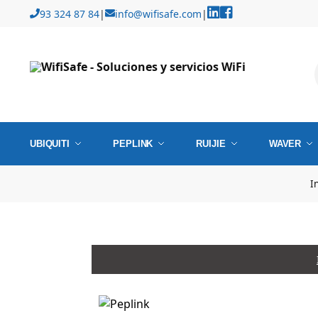
93 324 87 84
|
info@wifisafe.com
|
UBIQUITI
PEPLINK
RUIJIE
WAVER
In