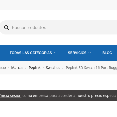
TODAS LAS CATEGORÍAS
SERVICIOS
BLOG
icio
Marcas
Peplink
Switches
Peplink SD Switch 16-Port Rug
/
/
/
/
Inicia sesión
como empresa para acceder a nuestro precio especia