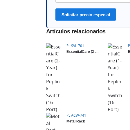
Solicitar precio especial
Artículos relacionados
PL SVL-701
P
EssentialCare (2-Year) for Peplink Switch (16-Port)
PL ACW-741
Metal Rack