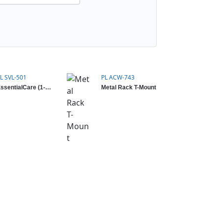
L SVL-501
PL ACW-743
EssentialCare (1-Year) for Peplink Switch (16-Port)
Metal Rack T-Mount