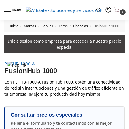
MENU
0
Inicio
Marcas
Peplink
Otros
Licencias
FusionHub 1000
/
/
/
/
/
Inicia sesión
como empresa para acceder a nuestro precio
especial
PL FHB-1000-A
FusionHub 1000
Con PL FHB-1000-A FusionHub 1000, obtén una conectividad
de red sin interrupciones y una gestión de tráfico eficiente en
tu empresa. ¡Mejora tu productividad hoy mismo!
Consultar precios especiales
Rellena el formulario y te contactamos con el mejor