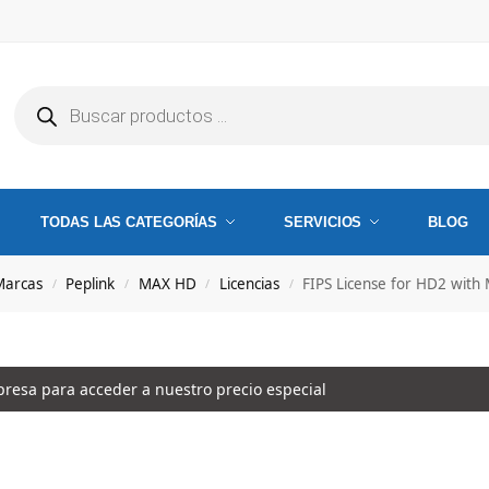
TODAS LAS CATEGORÍAS
SERVICIOS
BLOG
Marcas
Peplink
MAX HD
Licencias
FIPS License for HD2 with
/
/
/
/
esa para acceder a nuestro precio especial