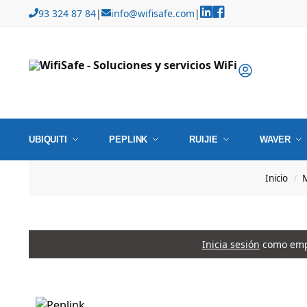
93 324 87 84
|
info@wifisafe.com
|
UBIQUITI
PEPLINK
RUIJIE
WAVER
Inicio
/
Inicia sesión
como empr