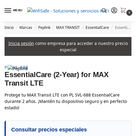
MENU
0
Inicio
Marcas
Peplink
MAX TRANSIT
EssentialCare
EssentialCare (2-Year) for MAX Transit LTE
/
/
/
/
/
Inicia sesión
como empresa para acceder a nuestro precio
especial
PL SVL-688
EssentialCare (2-Year) for MAX
Transit LTE
Protege tu MAX Transit LTE con PL SVL-688 EssentialCare
durante 2 años. ¡Mantén tu dispositivo seguro y en perfecto
estado!
Consultar precios especiales