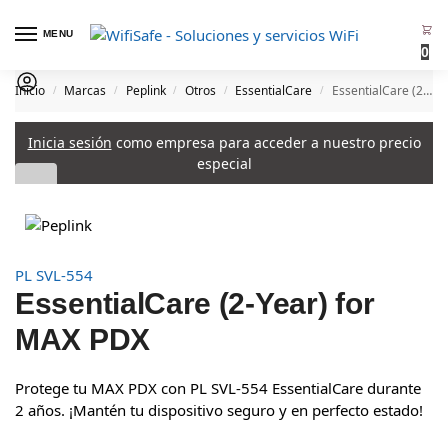
MENU
0
Inicio
Marcas
Peplink
Otros
EssentialCare
EssentialCare (2-Year) for MAX PDX
/
/
/
/
/
Inicia sesión
como empresa para acceder a nuestro precio
especial
PL SVL-554
EssentialCare (2-Year) for
MAX PDX
Protege tu MAX PDX con PL SVL-554 EssentialCare durante
2 años. ¡Mantén tu dispositivo seguro y en perfecto estado!