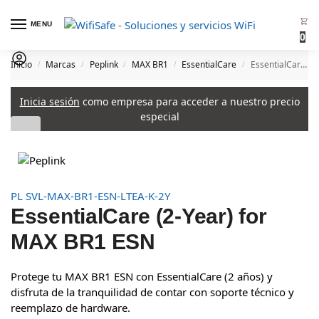
MENU
0
Inicio
Marcas
Peplink
MAX BR1
EssentialCare
EssentialCare (2-Year) for MAX BR1 ESN
/
/
/
/
/
Inicia sesión
como empresa para acceder a nuestro precio
especial
PL SVL-MAX-BR1-ESN-LTEA-K-2Y
EssentialCare (2-Year) for
MAX BR1 ESN
Protege tu MAX BR1 ESN con EssentialCare (2 años) y
disfruta de la tranquilidad de contar con soporte técnico y
reemplazo de hardware.