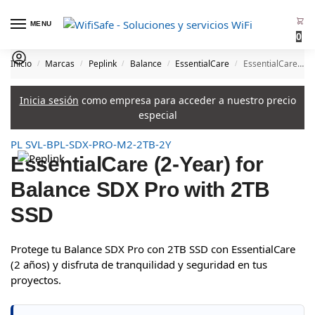
MENU
0
Inicio
Marcas
Peplink
Balance
EssentialCare
EssentialCare (2-Year) for Balance SDX Pro with 2TB SSD
/
/
/
/
/
Inicia sesión
como empresa para acceder a nuestro precio
especial
PL SVL-BPL-SDX-PRO-M2-2TB-2Y
EssentialCare (2-Year) for
Balance SDX Pro with 2TB
SSD
Protege tu Balance SDX Pro con 2TB SSD con EssentialCare
(2 años) y disfruta de tranquilidad y seguridad en tus
proyectos.