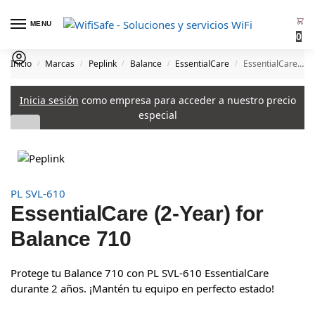
MENU
0
Inicio
Marcas
Peplink
Balance
EssentialCare
EssentialCare (2-Year) for Balance 710
/
/
/
/
/
Inicia sesión
como empresa para acceder a nuestro precio
especial
PL SVL-610
EssentialCare (2-Year) for
Balance 710
Protege tu Balance 710 con PL SVL-610 EssentialCare
durante 2 años. ¡Mantén tu equipo en perfecto estado!