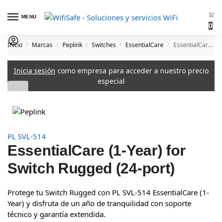
MENU
0
Inicio
Marcas
Peplink
Switches
EssentialCare
EssentialCare (1-Year) for Switch Rugged (24-port)
/
/
/
/
/
Inicia sesión
como empresa para acceder a nuestro precio
especial
PL SVL-514
EssentialCare (1-Year) for
Switch Rugged (24-port)
Protege tu Switch Rugged con PL SVL-514 EssentialCare (1-
Year) y disfruta de un año de tranquilidad con soporte
técnico y garantía extendida.