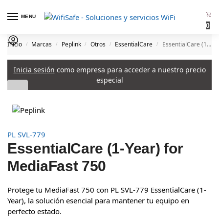
MENU
0
Inicio
Marcas
Peplink
Otros
EssentialCare
EssentialCare (1-Year) for MediaFast 750
/
/
/
/
/
Inicia sesión
como empresa para acceder a nuestro precio
especial
PL SVL-779
EssentialCare (1-Year) for
MediaFast 750
Protege tu MediaFast 750 con PL SVL-779 EssentialCare (1-
Year), la solución esencial para mantener tu equipo en
perfecto estado.