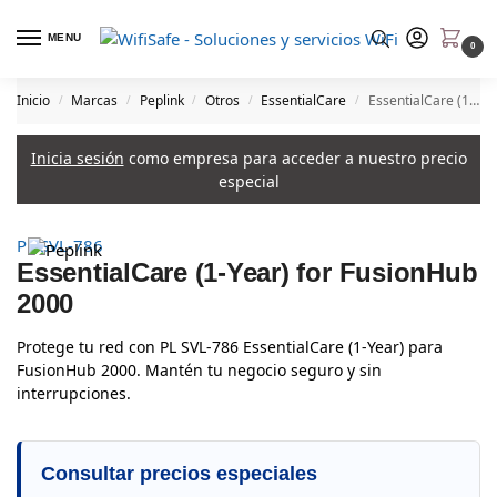
MENU
0
Inicio
Marcas
Peplink
Otros
EssentialCare
EssentialCare (1-Year) for FusionHub 2000
/
/
/
/
/
Inicia sesión
como empresa para acceder a nuestro precio
especial
PL SVL-786
EssentialCare (1-Year) for FusionHub
2000
Protege tu red con PL SVL-786 EssentialCare (1-Year) para
FusionHub 2000. Mantén tu negocio seguro y sin
interrupciones.
Consultar precios especiales