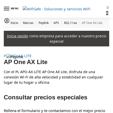
MENU
0
Inicio
Marcas
Peplink
APS
802.11ax
AP One AX Lite
/
/
/
/
/
Inicia sesión
como empresa para acceder a nuestro precio
especial
PL APO-AX-LITE
AP One AX Lite
Con el PL APO-AX-LITE AP One AX Lite, disfruta de una
conexión Wi-Fi de alta velocidad y estabilidad en cualquier
lugar de tu hogar u oficina.
Consultar precios especiales
Rellena el formulario y te contactamos con el mejor precio