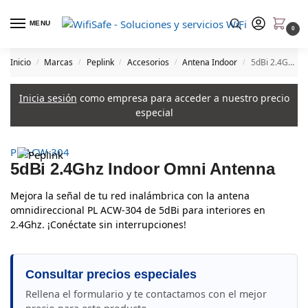
MENU
0
Inicio
Marcas
Peplink
Accesorios
Antena Indoor
5dBi 2.4Ghz Indoor Omni Antenna
/
/
/
/
/
Inicia sesión
como empresa para acceder a nuestro precio
especial
PL ACW-304
5dBi 2.4Ghz Indoor Omni Antenna
Mejora la señal de tu red inalámbrica con la antena
omnidireccional PL ACW-304 de 5dBi para interiores en
2.4Ghz. ¡Conéctate sin interrupciones!
Consultar precios especiales
Rellena el formulario y te contactamos con el mejor