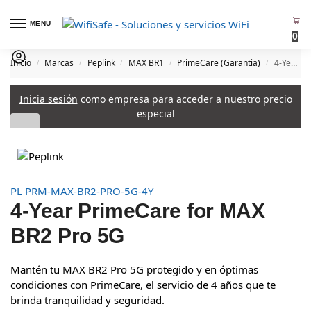
MENU
0
Inicio
Marcas
Peplink
MAX BR1
PrimeCare (Garantia)
4-Year PrimeCare for MAX BR2 Pro 5G
/
/
/
/
/
Inicia sesión
como empresa para acceder a nuestro precio
especial
PL PRM-MAX-BR2-PRO-5G-4Y
4-Year PrimeCare for MAX
BR2 Pro 5G
Mantén tu MAX BR2 Pro 5G protegido y en óptimas
condiciones con PrimeCare, el servicio de 4 años que te
brinda tranquilidad y seguridad.