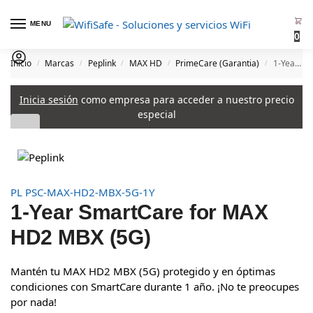
MENU
0
Inicio
Marcas
Peplink
MAX HD
PrimeCare (Garantia)
1-Year SmartCare for MAX HD2 MBX (5G)
/
/
/
/
/
Inicia sesión
como empresa para acceder a nuestro precio
especial
PL PSC-MAX-HD2-MBX-5G-1Y
1-Year SmartCare for MAX
HD2 MBX (5G)
Mantén tu MAX HD2 MBX (5G) protegido y en óptimas
condiciones con SmartCare durante 1 año. ¡No te preocupes
por nada!