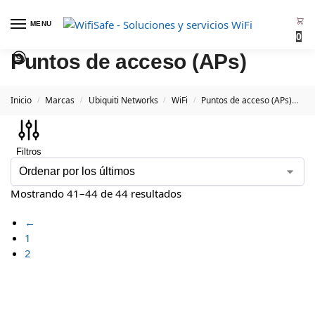
MENU
0
Puntos de acceso (APs)
Inicio
Marcas
Ubiquiti Networks
WiFi
Puntos de acceso (APs)
Pá
/
/
/
/
Filtros
Mostrando 41–44 de 44 resultados
←
1
2