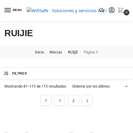
MENU
0
RUIJIE
Inicio
Marcas
RUIJIE
Página 3
/
/
/
FILTROS
Mostrando 81–115 de 115 resultados
1
2
3