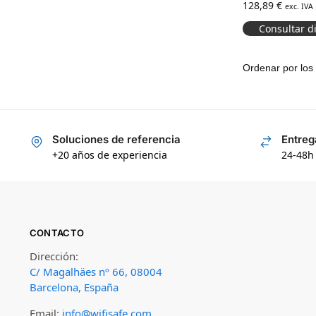
128,89
€
radioenlaces d
exc. IVA
AirMetro
Consultar d
Soluciones de referencia
Entreg
+20 años de experiencia
24-48h
CONTACTO
Dirección:
C/ Magalhäes nº 66, 08004
Barcelona, España
Email:
info@wifisafe.com