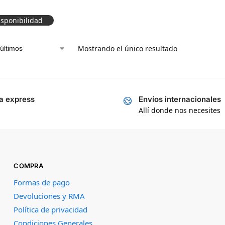
e la serie RG-
isponibilidad
Mostrando el único resultado
a express
Envíos internacionales
Allí donde nos necesites
COMPRA
Formas de pago
Devoluciones y RMA
Política de privacidad
Condiciones Generales