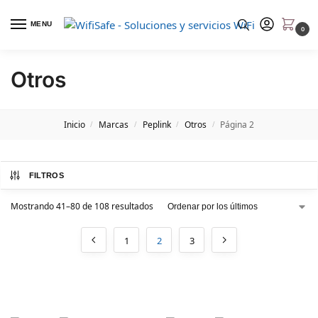
MENU
0
Otros
Inicio
Marcas
Peplink
Otros
Página 2
/
/
/
/
FILTROS
Mostrando 41–80 de 108 resultados
1
2
3