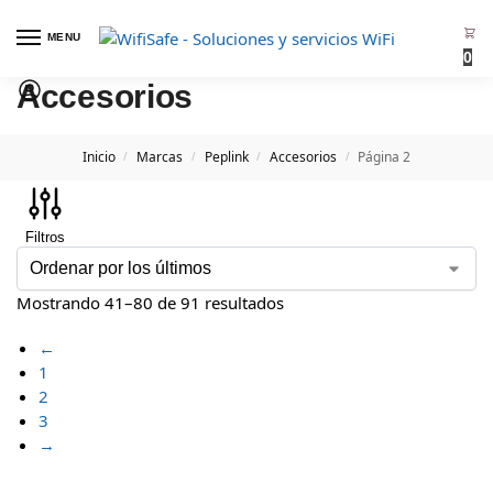
MENU
0
Accesorios
Inicio
Marcas
Peplink
Accesorios
Página 2
/
/
/
/
Filtros
Mostrando 41–80 de 91 resultados
←
1
2
3
→